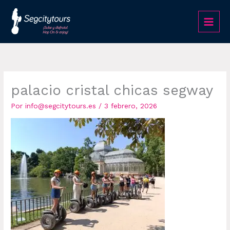
Ir
al
contenido
palacio cristal chicas segway
Por
info@segcitytours.es
/
3 febrero, 2026