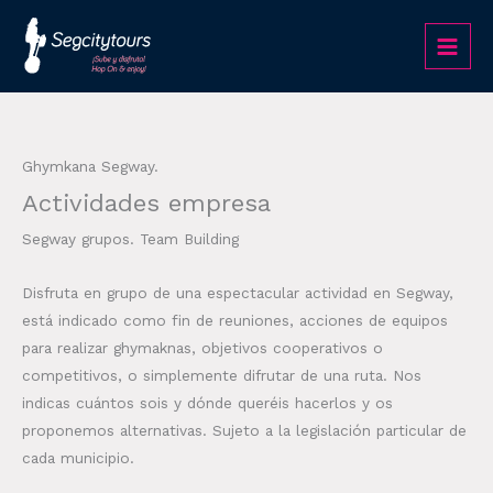
Ir
al
contenido
Ghymkana Segway.
Actividades empresa
Segway grupos. Team Building
Disfruta en grupo de una espectacular actividad en Segway,
está indicado como fin de reuniones, acciones de equipos
para realizar ghymaknas, objetivos cooperativos o
competitivos, o simplemente difrutar de una ruta. Nos
indicas cuántos sois y dónde queréis hacerlos y os
proponemos alternativas. Sujeto a la legislación particular de
cada municipio.