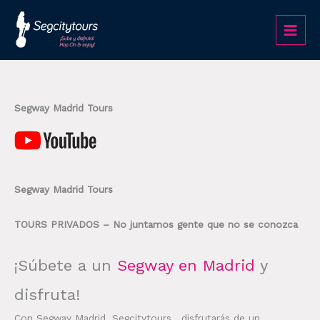
Ir
al
contenido
Segway Madrid Tours
Segway Madrid Tours
TOURS PRIVADOS – No juntamos gente que no se conozca
¡Súbete a un
Segway en Madrid
y
disfruta!
Con Segway Madrid, Segcitytours, disfrutarás de un