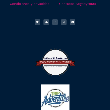
Condiciones y privacidad
Contacto Segcitytours
T
T
F
I
Y
w
r
a
n
o
i
i
c
s
u
t
p
e
t
t
t
a
b
a
u
e
d
o
g
b
r
v
o
r
e
i
k
a
s
-
m
o
f
r