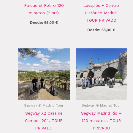
Parque el Retiro 120
Lavapiés + Centro
minutos (2 hrs)
Histórico Madrid.
TOUR PRIVADO
Desde:
55,00
€
Desde:
55,00
€
Segway ® Madrid Tour
Segway ® Madrid Tour
Segway X2 Casa de
Segway Madrid Río –
Campo 120´. TOUR
120 minutos . TOUR
PRIVADO
PRIVADO