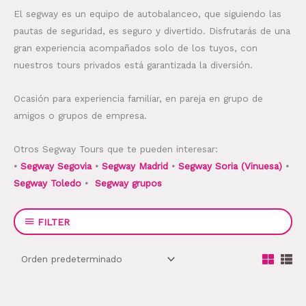
El segway es un equipo de autobalanceo, que siguiendo las
pautas de seguridad, es seguro y divertido. Disfrutarás de una
gran experiencia acompañados solo de los tuyos, con
nuestros tours privados está garantizada la diversión.
Ocasión para experiencia familiar, en pareja en grupo de
amigos o grupos de empresa.
Otros Segway Tours que te pueden interesar:
•
Segway Segovia
•
Segway Madrid
•
Segway Soria (Vinuesa)
•
Segway Toledo
•
Segway grupos
FILTER