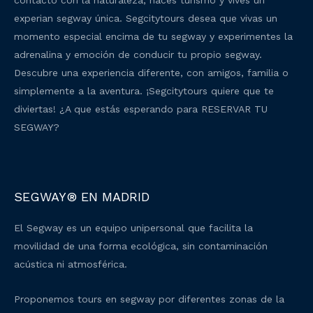
contacto con la naturaleza, haces turismo y vives un
experian segway única. Segcitytours desea que vivas un
momento especial encima de tu segway y experimentes la
adrenalina y emoción de conducir tu propio segway.
Descubre una experiencia diferente, con amigos, familia o
simplemente a la aventura. ¡Segcitytours quiere que te
diviertas! ¿A que estás esperando para RESERVAR TU
SEGWAY?
SEGWAY® EN MADRID
El Segway es un equipo unipersonal que facilita la
movilidad de una forma ecológica, sin contaminación
acústica ni atmosférica.
Proponemos tours en segway por diferentes zonas de la