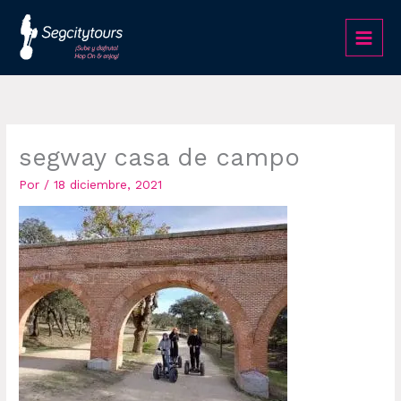
Ir
al
contenido
segway casa de campo
Por
/
18 diciembre, 2021