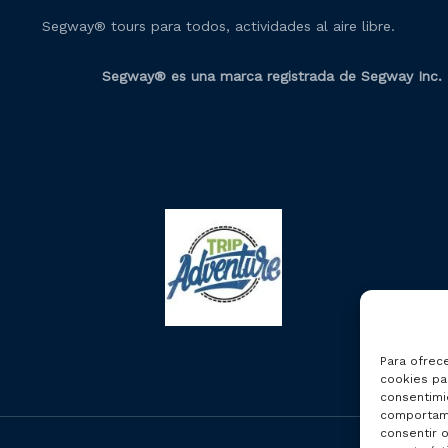
Segway® tours para todos, actividades al aire libre.
Segway® es una marca registrada de Segway Inc.
Para ofrec
cookies par
consentimi
comportami
consentir o