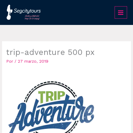
Ir
al
contenido
trip-adventure 500 px
Por
/
27 marzo, 2019