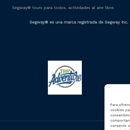
Segway® tours para todos, actividades al aire libre.
Segway® es una marca registrada de Segway Inc.
Para ofrec
cookies par
consentimi
comportami
consentir o