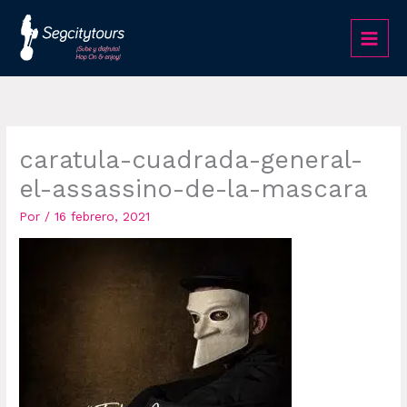
Ir
al
contenido
caratula-cuadrada-general-
el-assassino-de-la-mascara
Por
/
16 febrero, 2021