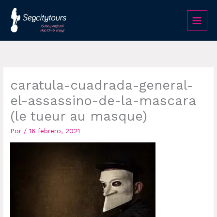
Ir
al
contenido
caratula-cuadrada-general-
el-assassino-de-la-mascara
(le tueur au masque)
Por
/
16 febrero, 2021