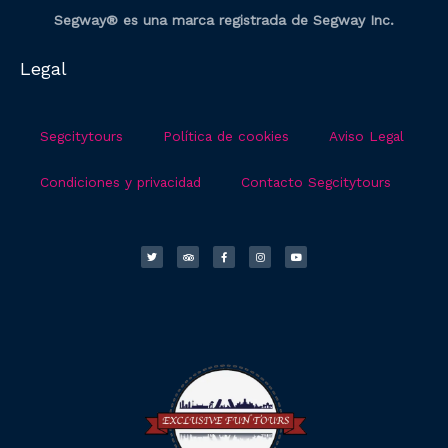
Segway® es una marca registrada de Segway Inc.
Legal
Segcitytours
Política de cookies
Aviso Legal
Condiciones y privacidad
Contacto Segcitytours
T
T
F
I
Y
w
r
a
n
o
i
i
c
s
u
t
p
e
t
t
t
a
b
a
u
e
d
o
g
b
r
v
o
r
e
i
k
a
s
-
m
o
f
r