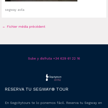
segway avila
←
Fichier média précédent
Sube y disfruta +34 629 61 22 16
RESERVA TU SEGWAY® TOUR
En Segcitytours te lo ponemos fácil. Reserva tu Segway en