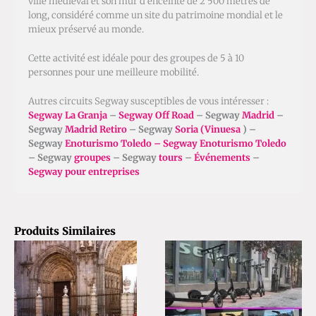
ville médiéval et son mur d’enceinte de 2 500 mètres de
long, considéré comme un site du patrimoine mondial et le
mieux préservé au monde.
Cette activité est idéale pour des groupes de 5 à 10
personnes pour une meilleure mobilité.
Autres circuits Segway susceptibles de vous intéresser :
Segway La Granja
–
Segway Off Road
– Segway
Madrid
–
Segway
Madrid Retiro
– Segway
Soria (Vinuesa
) –
Segway
Enoturismo Toledo – Segway Enoturismo Toledo
– Segway
groupes
– Segway
tours
–
Événements
–
Segway pour entreprises
Produits Similaires