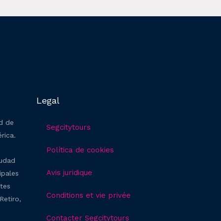
Legal
ad de
Segcitytours
rica.
Política de cookies
iudad
Avis juridique
ipales
ntes
Conditions et vie privée
Retiro,
Contacter Segcitytours