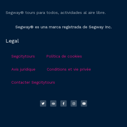
Segway® tours para todos, actividades al aire libre.
Segway® es una marca registrada de Segway Inc.
Legal
Segcitytours
Política de cookies
Avis juridique
Conditions et vie privée
Contacter Segcitytours
T
T
F
I
Y
w
r
a
n
o
i
i
c
s
u
t
p
e
t
t
t
a
b
a
u
e
d
o
g
b
r
v
o
r
e
i
k
a
s
-
m
o
f
r