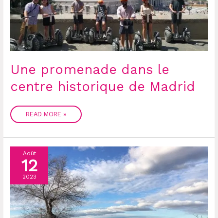
Une promenade dans le
centre historique de Madrid
READ MORE »
CHINCHÓN
Août
EN
12
SEGWAY
2023