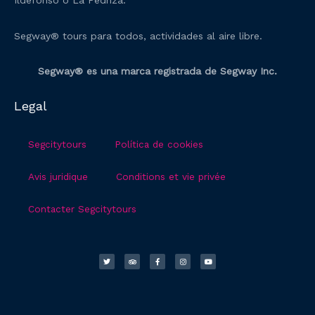
Ildefonso o La Pedriza.
Segway® tours para todos, actividades al aire libre.
Segway® es una marca registrada de Segway Inc.
Legal
Segcitytours
Política de cookies
Avis juridique
Conditions et vie privée
Contacter Segcitytours
T
T
F
I
Y
w
r
a
n
o
i
i
c
s
u
t
p
e
t
t
t
a
b
a
u
e
d
o
g
b
r
v
o
r
e
i
k
a
s
-
m
o
f
r