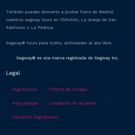
También puedes atreverte a probar fuera de Madrid,
nuestros segway tours en Chinchón, La Granja de San
Ildefonso o La Pedriza.
Segway® tours para todos, actividades al aire libre.
Segway® es una marca registrada de Segway Inc.
Legal
Segcitytours
Política de cookies
Avis juridique
Conditions et vie privée
Contacter Segcitytours
T
T
F
I
Y
w
r
a
n
o