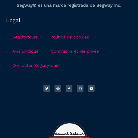
Segway® es una marca registrada de Segway Inc.
Legal
Segcitytours
Política de cookies
Avis juridique
Conditions et vie privée
Contacter Segcitytours
T
T
F
I
Y
w
r
a
n
o
i
i
c
s
u
t
p
e
t
t
t
a
b
a
u
e
d
o
g
b
r
v
o
r
e
i
k
a
s
-
m
o
f
r