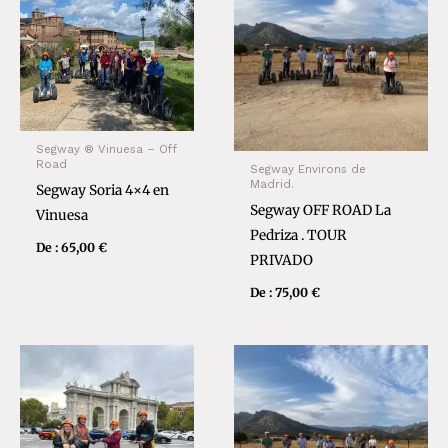
Segway ® Vinuesa – Off
Road
Segway Environs de
Madrid.
Segway Soria 4×4 en
Segway OFF ROAD La
Vinuesa
Pedriza . TOUR
De :
65,00
€
PRIVADO
De :
75,00
€