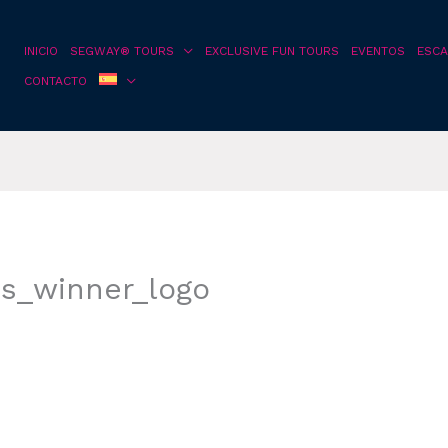
INICIO
SEGWAY® TOURS
EXCLUSIVE FUN TOURS
EVENTOS
ESCA
CONTACTO
s_winner_logo