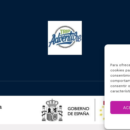
Para ofrec
cookies par
consentimi
comportami
consentir o
característ
AC