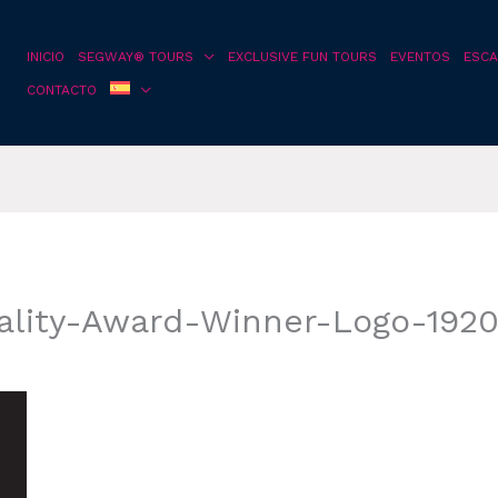
INICIO
SEGWAY® TOURS
EXCLUSIVE FUN TOURS
EVENTOS
ESCA
CONTACTO
ality-Award-Winner-Logo-192