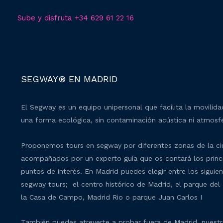
Sube y disfruta +34 629 61 22 16
SEGWAY® EN MADRID
El Segway es un equipo unipersonal que facilita la movilid
una forma ecológica, sin contaminación acústica ni atmosfé
Proponemos tours en segway por diferentes zonas de la c
acompañados por un experto guía que os contará los princ
puntos de interés. En Madrid puedes elegir entre los siguie
segway tours; el centro histórico de Madrid, el parque del 
la Casa de Campo, Madrid Rio o parque Juan Carlos I
También puedes atreverte a probar fuera de Madrid, nuest