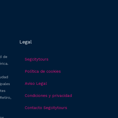
Legal
ad de
Segcitytours
rica.
Política de cookies
iudad
Aviso Legal
ipales
ntes
Condiciones y privacidad
Retiro,
Contacto Segcitytours
ros