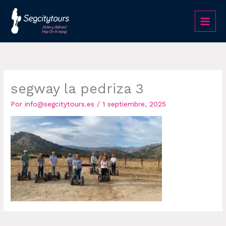
Ir
al
contenido
segway la pedriza 3
Por
info@segcitytours.es
/
1 septiembre, 2025