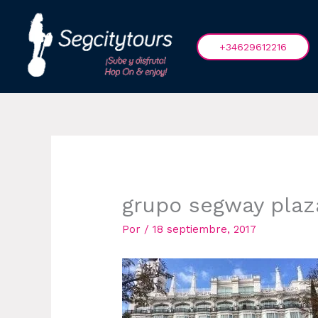
Ir
al
contenido
+34629612216
grupo segway plaz
Por
/
18 septiembre, 2017