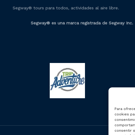
Segway® tours para todos, actividades al aire libre.
Segway® es una marca registrada de Segway Inc.
Para ofrec
cookies par
consentimi
comportami
consentir o