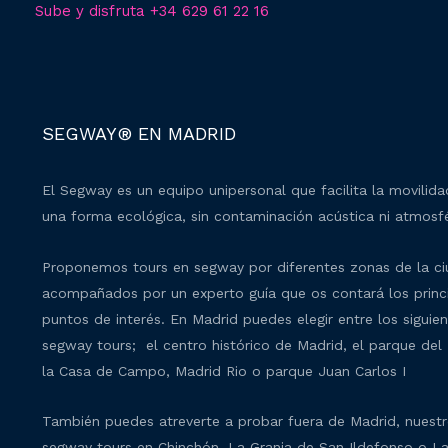
Sube y disfruta +34 629 61 22 16
SEGWAY® EN MADRID
El Segway es un equipo unipersonal que facilita la movilid
una forma ecológica, sin contaminación acústica ni atmosfé
Proponemos tours en segway por diferentes zonas de la c
acompañados por un experto guía que os contará los princ
puntos de interés. En Madrid puedes elegir entre los siguie
segway tours; el centro histórico de Madrid, el parque del 
la Casa de Campo, Madrid Rio o parque Juan Carlos I
También puedes atreverte a probar fuera de Madrid, nuest
segway tours en Chinchón, La Granja de San Ildefonso o L