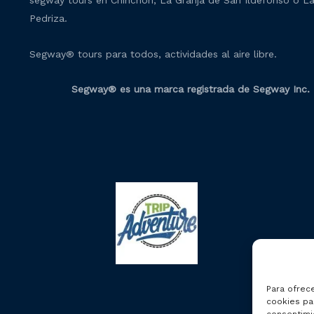
segway tours en Chinchón, La Granja de San Ildefonso o L
Pedriza.
Segway® tours para todos, actividades al aire libre.
Segway® es una marca registrada de Segway Inc.
Para ofrec
cookies par