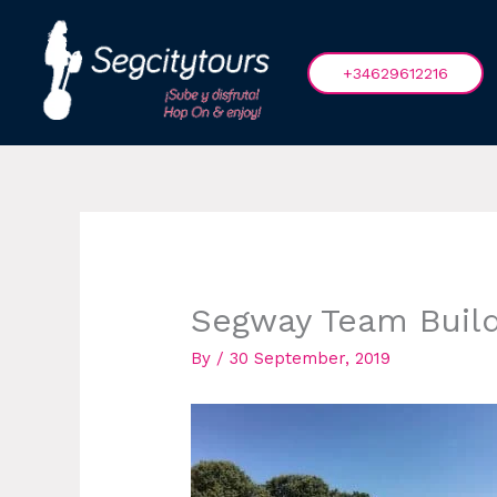
Skip
to
content
+34629612216
Segway Team Build
By
/
30 September, 2019