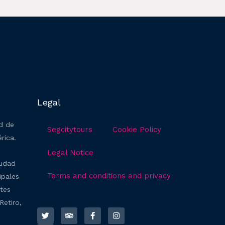
Legal
ad de
Segcitytours
Cookie Policy
rica.
Legal Notice
iudad
Terms and conditions and privacy
ipales
ntes
T
Y
T
F
I
Retiro,
w
o
r
a
n
i
u
i
c
s
t
t
p
e
t