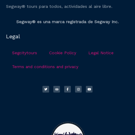
Segway® tours para todos, actividades al aire libre.
Segway® es una marca registrada de Segway Inc.
Legal
Segcitytours
Cookie Policy
Legal Notice
Terms and conditions and privacy
T
T
F
I
Y
w
r
a
n
o
i
i
c
s
u
t
p
e
t
t
t
a
b
a
u
e
d
o
g
b
r
v
o
r
e
i
k
a
s
-
m
o
f
r