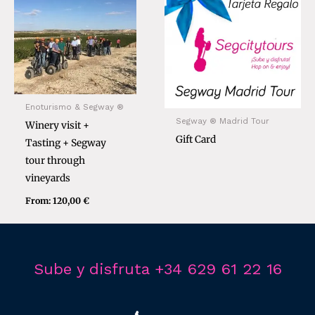
Enoturismo & Segway ®
Segway ® Madrid Tour
Winery visit +
Gift Card
Tasting + Segway
tour through
vineyards
From:
120,00
€
Sube y disfruta +34 629 61 22 16