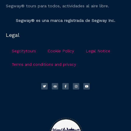
Segway® tours para todos, actividades al aire libre.
Segway® es una marca registrada de Segway Inc.
Legal
Segcitytours
Cookie Policy
Legal Notice
Terms and conditions and privacy
T
T
F
I
Y
w
r
a
n
o
i
i
c
s
u
t
p
e
t
t
t
a
b
a
u
e
d
o
g
b
r
v
o
r
e
i
k
a
s
-
m
o
f
r