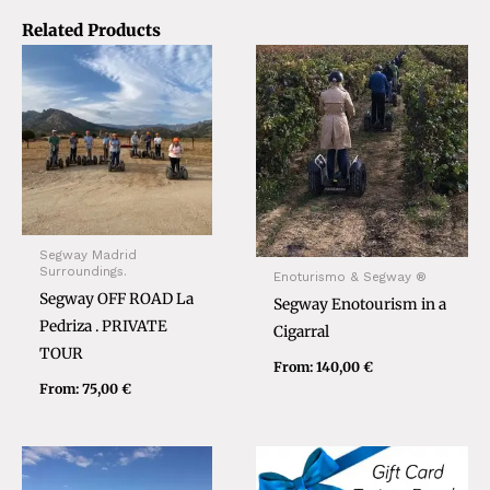
Related Products
Segway Madrid
Surroundings.
Enoturismo & Segway ®
Segway OFF ROAD La
Segway Enotourism in a
Pedriza . PRIVATE
Cigarral
TOUR
From:
140,00
€
From:
75,00
€