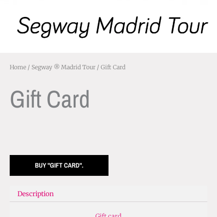
Home
/
Segway ® Madrid Tour
/ Gift Card
Gift Card
BUY "GIFT CARD".
Description
Gift card