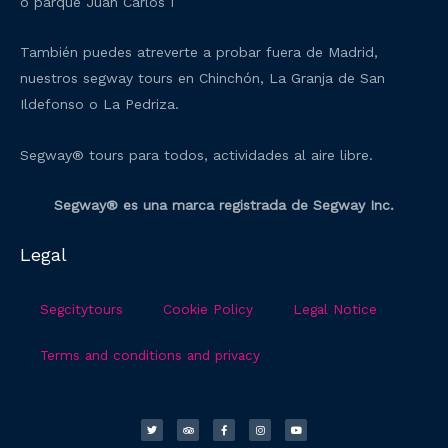
o parque Juan Carlos I
También puedes atreverte a probar fuera de Madrid,
nuestros segway tours en Chinchón, La Granja de San
Ildefonso o La Pedriza.
Segway® tours para todos, actividades al aire libre.
Segway® es una marca registrada de Segway Inc.
Legal
Segcitytours
Cookie Policy
Legal Notice
Terms and conditions and privacy
T
T
F
I
Y
w
r
a
n
o
i
i
c
s
u
t
p
e
t
t
t
a
b
a
u