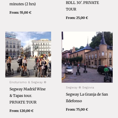
BDLL 30′. PRIVATE
minutes (2 hrs)
TOUR
From:
55,00
€
From:
25,00
€
Enoturismo & Segway ®
Segway ® Segovia
Segway Madrid Wine
Segway La Granja de San
& Tapas tour.
Ildefonso
PRIVATE TOUR
From:
75,00
€
From:
120,00
€