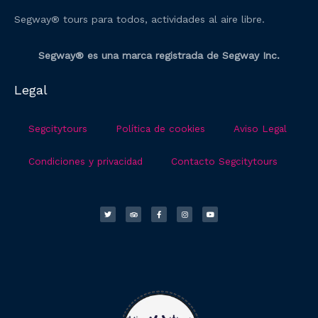
Segway® tours para todos, actividades al aire libre.
Segway® es una marca registrada de Segway Inc.
Legal
Segcitytours
Política de cookies
Aviso Legal
Condiciones y privacidad
Contacto Segcitytours
T
T
F
I
Y
w
r
a
n
o
i
i
c
s
u
t
p
e
t
t
t
a
b
a
u
e
d
o
g
b
r
v
o
r
e
i
k
a
s
-
m
o
f
r