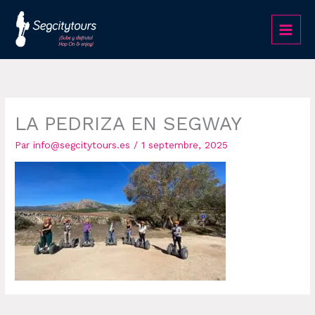
Aller
au
contenu
LA PEDRIZA EN SEGWAY
Par
info@segcitytours.es
/
1 septembre, 2025