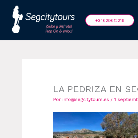
Ir
al
contenido
+34629612216
LA PEDRIZA EN S
Por
info@segcitytours.es
/
1 septiem