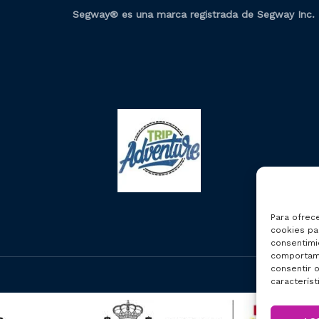
Segway® es una marca registrada de Segway Inc.
Para ofrec
cookies par
consentimi
comportami
consentir o
característ