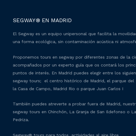
SEGWAY® EN MADRID
El Segway es un equipo unipersonal que facilita la movilid
una forma ecológica, sin contaminación acústica ni atmosfé
Proponemos tours en segway por diferentes zonas de la c
acompañados por un experto guía que os contará los princ
puntos de interés. En Madrid puedes elegir entre los siguie
segway tours; el centro histórico de Madrid, el parque del 
la Casa de Campo, Madrid Rio o parque Juan Carlos I
También puedes atreverte a probar fuera de Madrid, nuest
segway tours en Chinchón, La Granja de San Ildefonso o L
Pedriza.
Segway® tours para todos, actividades al aire libre.