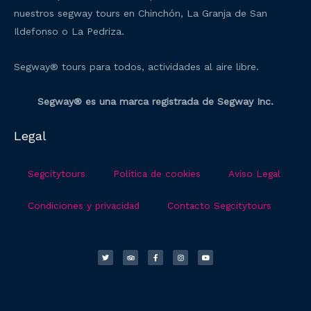
nuestros segway tours en Chinchón, La Granja de San
Ildefonso o La Pedriza.
Segway® tours para todos, actividades al aire libre.
Segway® es una marca registrada de Segway Inc.
Legal
Segcitytours
Política de cookies
Aviso Legal
Condiciones y privacidad
Contacto Segcitytours
T
T
F
I
Y
w
r
a
n
o
i
i
c
s
u
t
p
e
t
t
t
a
b
a
u
e
d
o
g
b
r
v
o
r
e
i
k
a
s
-
m
o
f
r