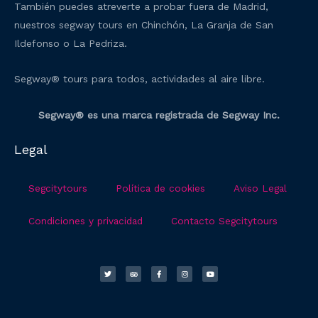
También puedes atreverte a probar fuera de Madrid,
nuestros segway tours en Chinchón, La Granja de San
Ildefonso o La Pedriza.
Segway® tours para todos, actividades al aire libre.
Segway® es una marca registrada de Segway Inc.
Legal
Segcitytours
Política de cookies
Aviso Legal
Condiciones y privacidad
Contacto Segcitytours
T
T
F
I
Y
w
r
a
n
o
i
i
c
s
u
t
p
e
t
t
t
a
b
a
u
e
d
o
g
b
r
v
o
r
e
i
k
a
s
-
m
o
f