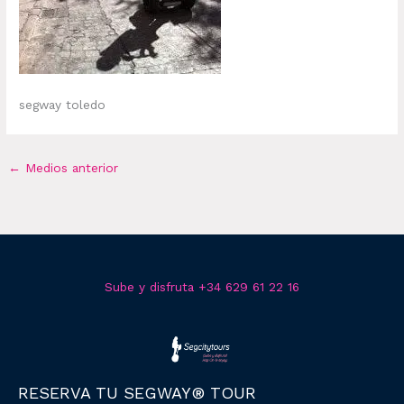
segway toledo
←
Medios anterior
Sube y disfruta +34 629 61 22 16
RESERVA TU SEGWAY® TOUR