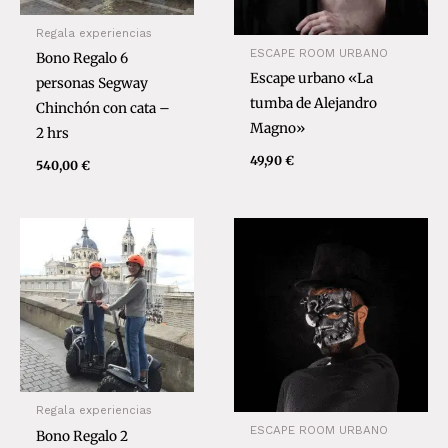
Regala experiencias
ESCAPE ROOM URBANO
Bono Regalo 6
Escape urbano «La
personas Segway
tumba de Alejandro
Chinchón con cata –
Magno»
2 hrs
49,90
€
540,00
€
Regala experiencias
ESCAPE ROOM URBANO
Bono Regalo 2