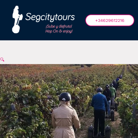
Ir
al
contenido
+34629612216
🔍