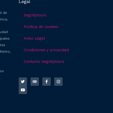
Legal
ad de
Segcitytours
rica.
Política de cookies
iudad
Aviso Legal
ipales
ntes
Condiciones y privacidad
Retiro,
Contacto Segcitytours
ros
T
Y
T
F
I
a
w
o
r
a
n
i
u
i
c
s
t
t
p
e
t
t
u
a
b
a
e
b
d
o
g
r
e
v
o
r
i
k
a
s
-
m
o
f
r