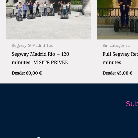
Segway ® Madrid Tour
Sin categorizar
Segway Madrid Río – 120
Full Segway Ret
minutes . VISITE PRIVÉE
minutes
Desde:
60,00
€
Desde:
45,00
€
Sub