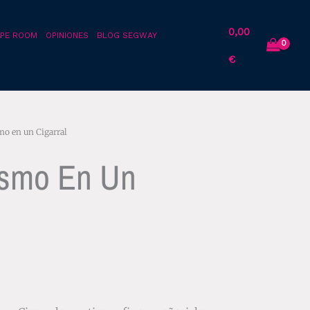
0,00
PE ROOM
OPINIONES
BLOG SEGWAY
€
o en un Cigarral
ismo En Un