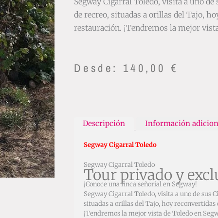
Segway Cigarral Toledo, visita a uno de 
de recreo, situadas a orillas del Tajo, 
restauración.
¡Tendremos la mejor vist
Desde:
140,00
€
Descripción
Información adicion
Segway Cigarral Toledo
Segway Cigarral Toledo
Tour privado y exc
¡Conoce una finca señorial en Segway!
Segway Cigarral Toledo, visita a uno de sus Ci
situadas a orillas del Tajo, hoy reconvertidas
¡Tendremos la mejor vista de Toledo en Seg