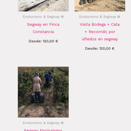
Enoturismo & Segway ®
Enoturismo & Segway ®
Segway en Finca
Visita Bodega + Cata
Constancia
+ Recorrido por
viñedos en segway
Desde:
120,00
€
Desde:
120,00
€
Enoturismo & Segway ®
Segway Enoturismo